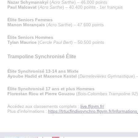
Nazar Schymanskyi
(
Acro Sarthe
) – 46.000 points
Paul Malcavat
(
Acro Sarthe
) – 40.400 points - 1er français
Élite Seniors Femmes
Manon Morançais
(
Acro Sarthe
) – 47.600 points
Élite Seniors Hommes
Tylan Maurice
(
Cercle Paul Bert
) – 50.500 points
Trampoline Synchronisé Élite
Élite Synchronisé 13-14 ans Mixte
Ayoube Hadid et Maxence Kestel
(
Damelevières Gymnastique
) 
Élite Synchronisé 17 ans et plus Hommes
Florestan Riou et Pierre Gouzou
(
Bois-Colombes Trampoline 92
Accédez aux classements complets :
live.ffgym.fr/
Plus d'informations :
https://trtucfindivsynchro.ffgym.fr/Information