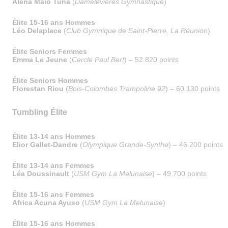
Alena Maio Tuna
(
Damelevières Gymnastique
)
Élite 15-16 ans Hommes
Léo Delaplace
(
Club Gymnique de Saint-Pierre, La Réunion
)
Élite Seniors Femmes
Emma Le Jeune
(
Cercle Paul Bert
) – 52.820 points
Élite Seniors Hommes
Florestan Riou
(
Bois-Colombes Trampoline 92
) – 60.130 points
Tumbling Élite
Élite 13-14 ans Hommes
Elior Gallet-Dandre
(
Olympique Grande-Synthe
) – 46.200 points
Élite 13-14 ans Femmes
Léa Doussinault
(
USM Gym La Melunaise
) – 49.700 points
Élite 15-16 ans Femmes
Africa Acuna Ayuso
(
USM Gym La Melunaise
)
Élite 15-16 ans Hommes