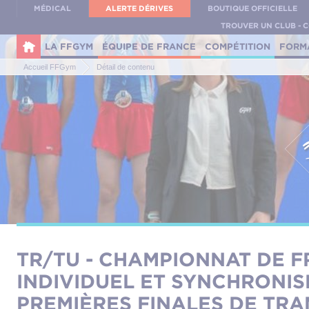
Panneau de gestion des cookies
MÉDICAL
ALERTE DÉRIVES
BOUTIQUE OFFICIELLE
TROUVER UN CLUB - 
LA FFGYM
ÉQUIPE DE FRANCE
COMPÉTITION
FORM
Accueil FFGym
Détail de contenu
TR/TU - CHAMPIONNAT DE 
INDIVIDUEL ET SYNCHRONISÉ
PREMIÈRES FINALES DE TRAM