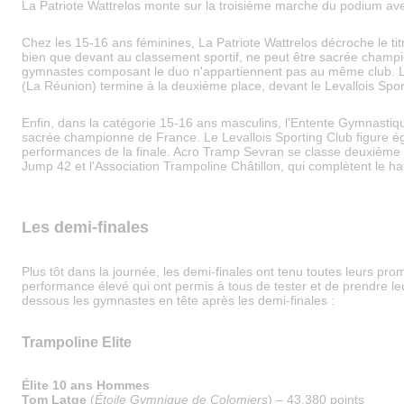
La Patriote Wattrelos monte sur la troisième marche du podium ave
Chez les 15-16 ans féminines, La Patriote Wattrelos décroche le ti
bien que devant au classement sportif, ne peut être sacrée champ
gymnastes composant le duo n'appartiennent pas au même club. L
(La Réunion) termine à la deuxième place, devant le Levallois Spor
Enfin, dans la catégorie 15-16 ans masculins, l'Entente Gymnasti
sacrée championne de France. Le Levallois Sporting Club figure é
performances de la finale. Acro Tramp Sevran se classe deuxièm
Jump 42 et l'Association Trampoline Châtillon, qui complètent le h
Les demi-finales
Plus tôt dans la journée, les demi-finales ont tenu toutes leurs pr
performance élevé qui ont permis à tous de tester et de prendre l
dessous les gymnastes en tête après les demi-finales :
Trampoline Elite
Élite 10 ans Hommes
Tom Latge
(
Étoile Gymnique de Colomiers
) – 43.380 points