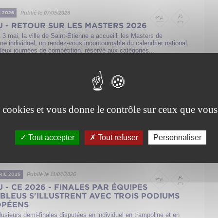
Publié le 07/05/2026
I 2026
U - RETOUR SUR LES MASTERS 2026
 3 mai, la ville de Saint-Étienne a accueilli les Masters de
ne individuel, un rendez-vous incontournable du calendrier national.
deux journées de compétition, réservé aux catégories...
Publié le 12/04/2026
VRIL 2026
U - CE 2026 - DEUX PODIUMS ET 14
es cookies et vous donne le contrôle sur ceux que vous
LES : LA FRANCE S’ILLUSTRE EN TRAMPOLINE
UMBLING CHEZ LES JUNIORS ET SENIORS
ne jeunesse particulièrement performante et des seniors combatifs
 haut niveau, l’équipe de France de trampoline et de tumbling a su
Tout accepter
Tout refuser
Personnaliser
synchronisé...
Publié le 11/04/2026
VRIL 2026
U - CE 2026 - FINALES PAR ÉQUIPES
S BLEUS S'ILLUSTRENT AVEC TROIS PODIUMS
OPÉENS
lusieurs demi-finales disputées en individuel en trampoline et en