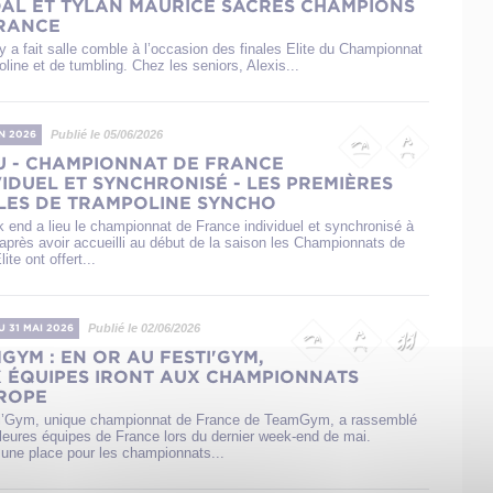
AL ET TYLAN MAURICE SACRÉS CHAMPIONS
RANCE
a fait salle comble à l’occasion des finales Elite du Championnat
line et de tumbling. Chez les seniors, Alexis...
Publié le 05/06/2026
IN 2026
U - CHAMPIONNAT DE FRANCE
VIDUEL ET SYNCHRONISÉ - LES PREMIÈRES
LES DE TRAMPOLINE SYNCHO
 end a lieu le championnat de France individuel et synchronisé à
après avoir accueilli au début de la saison les Championnats de
te ont offert...
Publié le 02/06/2026
U 31 MAI 2026
GYM : EN OR AU FESTI'GYM,
 ÉQUIPES IRONT AUX CHAMPIONNATS
ROPE
i’Gym, unique championnat de France de TeamGym, a rassemblé
lleures équipes de France lors du dernier week-end de mai.
r une place pour les championnats...