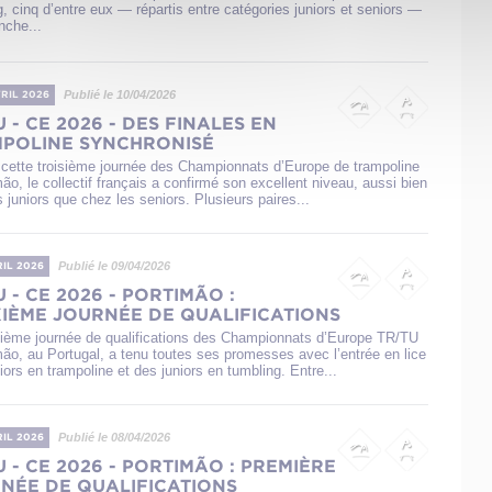
, cinq d’entre eux — répartis entre catégories juniors et seniors —
nche...
Publié le 10/04/2026
VRIL 2026
U - CE 2026 - DES FINALES EN
POLINE SYNCHRONISÉ
 cette troisième journée des Championnats d’Europe de trampoline
ão, le collectif français a confirmé son excellent niveau, aussi bien
 juniors que chez les seniors. Plusieurs paires...
Publié le 09/04/2026
RIL 2026
U - CE 2026 - PORTIMÃO :
IÈME JOURNÉE DE QUALIFICATIONS
ième journée de qualifications des Championnats d’Europe TR/TU
mão, au Portugal, a tenu toutes ses promesses avec l’entrée en lice
ors en trampoline et des juniors en tumbling. Entre...
Publié le 08/04/2026
RIL 2026
U - CE 2026 - PORTIMÃO : PREMIÈRE
NÉE DE QUALIFICATIONS