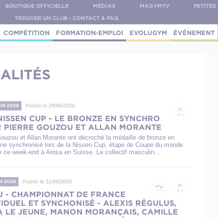
BOUTIQUE OFFICIELLE
MÉDIAS
MAGYMTV
PETITE
TROUVER UN CLUB - CONTACT & FAQ
COMPÉTITION
FORMATION-EMPLOI
EVOLUGYM
ÉVÉNEMENT
ALITÉS
Publié le 29/06/2026
UIN 2026
 NISSEN CUP - LE BRONZE EN SYNCHRO
 PIERRE GOUZOU ET ALLAN MORANTE
Gouzou et Allan Morante ont décroché la médaille de bronze en
ine synchronisé lors de la Nissen Cup, étape de Coupe du monde
e ce week-end à Arosa en Suisse. Le collectif masculin...
Publié le 11/06/2026
IN 2026
U - CHAMPIONNAT DE FRANCE
VIDUEL ET SYNCHONISÉ - ALEXIS RÉGULUS,
 LE JEUNE, MANON MORANÇAIS, CAMILLE