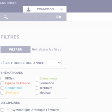
S ANNONCES
CONNEXION
OK
FILTRES
FILTRER
Réinitialiser les filtres
SÉLECTIONNEZ UNE ANNÉE
THÉMATIQUES
FFGym
Evènements
Equipe de France
Formation
Compétition
Territoire
Evolugym
Médical
DISCIPLINES
Gymnastique Artistique Féminine