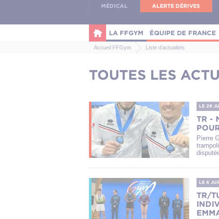
Panneau de gestion des cookies
MÉDICAL
ALERTE DÉRIVES
LA FFGYM
ÉQUIPE DE FRANCE
Accueil FFGym
Liste d'actualités
TOUTES LES ACTU
LE 29 J
TR -
POUR
Pierre 
trampol
disputé
LE 6 JU
TR/T
INDI
EMMA