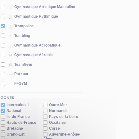
Gymnastique Artistique Masculine
Gymnastique Rythmique
Trampoline
Tumbling
Gymnastique Acrobatique
Gymnastique Aérobic
TeamGym
Parkour
FFGYM
ZONES
International
Outre-Mer
National
Normandie
Ile-de-France
Pays-de-la-Loire
Hauts-de-France
Occitanie
Bretagne
Corse
Grand-Est
Auvergne-Rhône-
Alpes