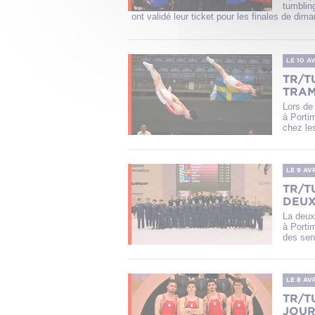
tumbling
ont validé leur ticket pour les finales de dima
LE 10 A
TR/T
TRAM
Lors de
à Portim
chez les
LE 9 AV
TR/T
DEUX
La deux
à Porti
des seni
LE 8 AV
TR/T
JOUR