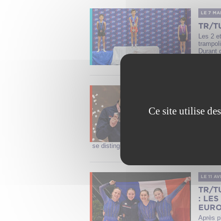
LE 7 MA
TR/T
Les 2 et
trampoli
Durant 
LE 12 A
TR/T
Ce site utilise d
FINA
ET T
Entre u
au plus
se distinguer. Avec une médaille d’argent en 
LE 11 A
TR/T
: LE
EUR
Après p