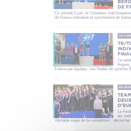
BERD
DE F
Ce samedi 6 juin, le Complexe Joël-Duquenoy 
de France individuel et synchronisé de trampo
LE 5 JU
TR/T
INDI
FINA
Ce week
Arques 
France par équipes. Les finales de synchro Éli
DU 29
A
TEAM
DEUX
D’EU
Le Fest
les mei
Véritable enjeu de la compétition : décroche