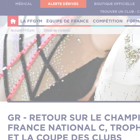
Panneau de gestion des cookies
MÉDICAL
ALERTE DÉRIVES
BOUTIQUE OFFICIELLE
TROUVER UN CLUB - 
LA FFGYM
ÉQUIPE DE FRANCE
COMPÉTITION
FORM
Accueil FFGym
Détail de contenu
GR - RETOUR SUR LE CHAMP
FRANCE NATIONAL C, TROP
ET LA COUPE DES CLUBS