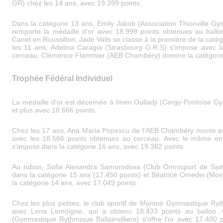
GR) chez les 14 ans, avec 19.399 points.
Dans la catégorie 13 ans, Emily Jakob (Association Thionville Gy
remporte la médaille d'or avec 18.999 points obtenues au ballo
Canet en Roussillon, Jade Valls se classe à la première de la caté
les 11 ans, Adelina Caragia (Strasbourg G.R.S) s'impose avec l
cerceau. Clémence Flammier (AEB Chambéry) domine la catégorie
Trophée Fédéral Individuel
La médaille d'or est décernée à Imen Oulladji (Cergy-Pontoise 
et plus avec 18.666 points.
Chez les 17 ans, Ana Maria Popescu de l'AEB Chambéry monte s
avec les 18.566 points obtenues au cerceau. Avec le même eng
s'impose dans la catégorie 16 ans, avec 19.382 points.
Au ruban, Sofia Alexandra Samorodova (Club Omnisport de Sain
dans la catégorie 15 ans (17.450 points) et Béatrice Omedei (M
la catégorie 14 ans, avec 17.049 points.
Chez les plus petites, le club sportif de Montoir Gymnastique Ry
avec Lena Lemoigne, qui a obtenu 18.433 points au ballon.
(Gymnastique Rythmique Ballainvilliers) s'offre l'or avec 17.400 