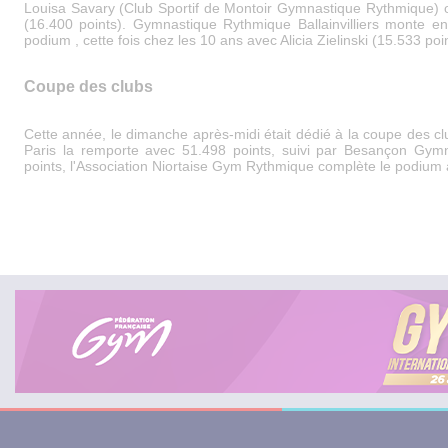
Louisa Savary (Club Sportif de Montoir Gymnastique Rythmique) ob
(16.400 points). Gymnastique Rythmique Ballainvilliers monte e
podium , cette fois chez les 10 ans avec Alicia Zielinski (15.533 poin
Coupe des clubs
Cette année, le dimanche après-midi était dédié à la coupe des cl
Paris la remporte avec 51.498 points, suivi par Besançon Gym
points, l'Association Niortaise Gym Rythmique complète le podium 