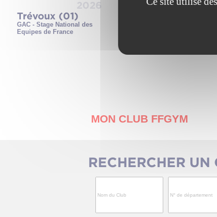
Ce site utilise d
2026
202
Trévoux (01)
Montluel (01)
GAC - Stage National des
GAF - Stage préparatoire
Equipes de France
CEJ
MON CLUB FFGYM
RECHERCHER UN 