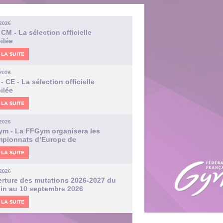
.2026
 CM - La sélection officielle
ilée
 LA SUITE
.2026
- CE - La sélection officielle
ilée
 LA SUITE
.2026
m - La FFGym organisera les
pionnats d’Europe de
astique rythmique 2028 à Orléans
 LA SUITE
.2026
rture des mutations 2026-2027 du
uin au 10 septembre 2026
 LA SUITE