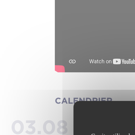
CALENDRIER
03.08
04.0