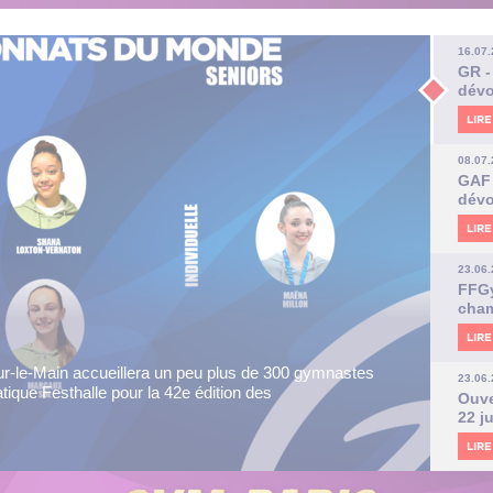
16.07
GR -
dévo
LIRE
08.07
GAF 
dévo
LIRE
23.06
FFGy
cham
gymn
LIRE
agreb, en Croatie, accueillera pour la première fois les
23.06
que artistique. Pendant deux semaines,...
Ouve
22 j
LIRE