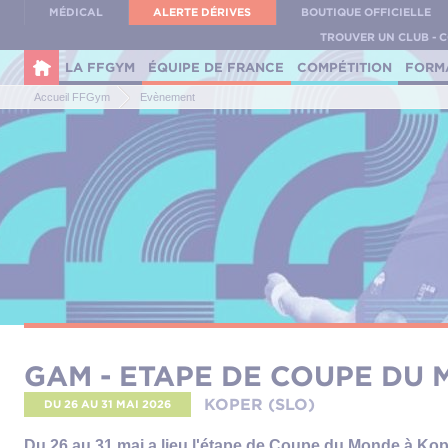
Panneau de gestion des cookies
MÉDICAL
ALERTE DÉRIVES
BOUTIQUE OFFICIELLE
TROUVER UN CLUB - 
LA FFGYM
ÉQUIPE DE FRANCE
COMPÉTITION
FORM
Accueil FFGym
Evènement
GAM - ETAPE DE COUPE DU
KOPER (SLO)
DU 26
AU 31 MAI 2026
Du 26 au 31 mai a lieu l'étape de Coupe du Monde à Kop