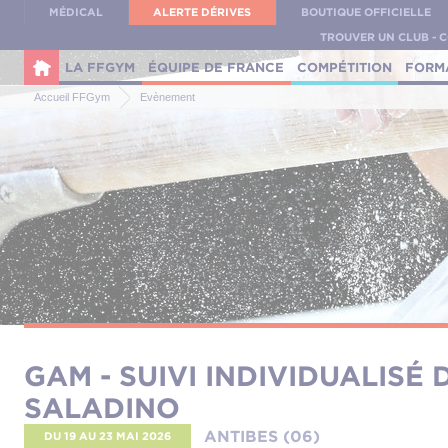
Panneau de gestion des cookies
MÉDICAL
ALERTE DÉRIVES
BOUTIQUE OFFICIELLE
TROUVER UN CLUB - 
LA FFGYM
ÉQUIPE DE FRANCE
COMPÉTITION
FORM
Accueil FFGym
Evènement
GAM - SUIVI INDIVIDUALISÉ 
SALADINO
ANTIBES (06)
DU 19
AU 23 MAI 2026