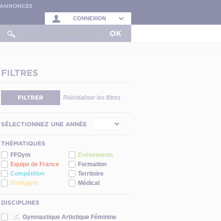
S ANNONCES
CONNEXION
OK
FILTRES
FILTRER
Réinitialiser les filtres
SÉLECTIONNEZ UNE ANNÉE
THÉMATIQUES
FFGym
Evènements
Equipe de France
Formation
Compétition
Territoire
Evolugym
Médical
DISCIPLINES
Gymnastique Artistique Féminine