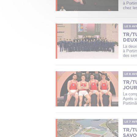
à Portim
chez les
LE 9 AV
TR/T
DEUX
La deux
à Porti
des seni
LE 8 AV
TR/T
JOUR
La comp
Après u
Portimão
LE 7 AV
TR/TU
SAVO