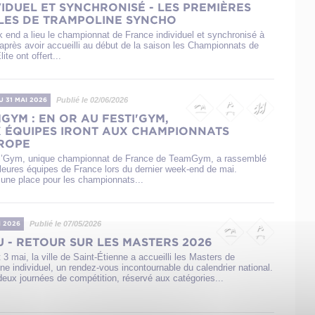
VIDUEL ET SYNCHRONISÉ - LES PREMIÈRES
LES DE TRAMPOLINE SYNCHO
 end a lieu le championnat de France individuel et synchronisé à
après avoir accueilli au début de la saison les Championnats de
te ont offert...
Publié le 02/06/2026
U 31 MAI 2026
GYM : EN OR AU FESTI'GYM,
 ÉQUIPES IRONT AUX CHAMPIONNATS
ROPE
i’Gym, unique championnat de France de TeamGym, a rassemblé
lleures équipes de France lors du dernier week-end de mai.
r une place pour les championnats...
Publié le 07/05/2026
I 2026
U - RETOUR SUR LES MASTERS 2026
 3 mai, la ville de Saint-Étienne a accueilli les Masters de
ne individuel, un rendez-vous incontournable du calendrier national.
deux journées de compétition, réservé aux catégories...