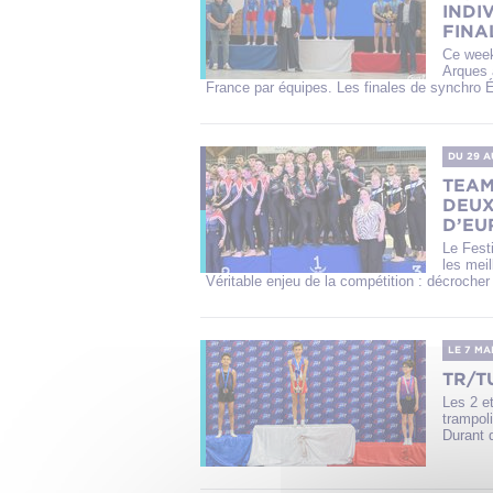
INDI
FINA
Ce week
Arques 
France par équipes. Les finales de synchro Éli
DU 29
A
TEAM
DEUX
D’EU
Le Fest
les mei
Véritable enjeu de la compétition : décroche
LE 7 MA
TR/T
Les 2 et
trampoli
Durant 