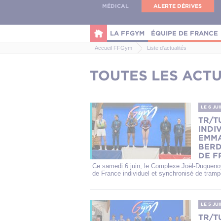
Panneau de gestion des cookies
MÉDICAL
ALERTE DÉRIVES
LA FFGYM
ÉQUIPE DE FRANCE
Accueil FFGym
Liste d'actualités
TOUTES LES ACTU
LE 6 JU
TR/T
INDI
EMMA
BERD
DE F
Ce samedi 6 juin, le Complexe Joël-Duquenoy 
de France individuel et synchronisé de trampo
LE 5 JU
TR/T