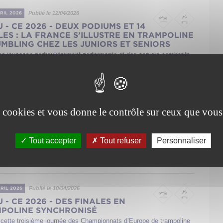
Publié le 12/04/2026
VRIL 2026
U - CE 2026 - DEUX PODIUMS ET 14
LES : LA FRANCE S’ILLUSTRE EN TRAMPOLINE
UMBLING CHEZ LES JUNIORS ET SENIORS
ne jeunesse particulièrement performante et des seniors combatifs
 haut niveau, l’équipe de France de trampoline et de tumbling a su
synchronisé...
Publié le 11/04/2026
VRIL 2026
es cookies et vous donne le contrôle sur ceux que vous
U - CE 2026 - FINALES PAR ÉQUIPES
S BLEUS S'ILLUSTRENT AVEC TROIS PODIUMS
OPÉENS
Tout accepter
Tout refuser
Personnaliser
lusieurs demi-finales disputées en individuel en trampoline et en
, cinq d’entre eux — répartis entre catégories juniors et seniors —
nche...
Publié le 10/04/2026
VRIL 2026
U - CE 2026 - DES FINALES EN
POLINE SYNCHRONISÉ
 cette troisième journée des Championnats d’Europe de trampoline