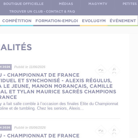
BOUTIQUE OFFICIELLE
MÉDIAS
MAGYMTV
PETITE
TROUVER UN CLUB - CONTACT & FAQ
COMPÉTITION
FORMATION-EMPLOI
EVOLUGYM
ÉVÉNEMENT
ALITÉS
Publié le 11/06/2026
IN 2026
U - CHAMPIONNAT DE FRANCE
VIDUEL ET SYNCHONISÉ - ALEXIS RÉGULUS,
 LE JEUNE, MANON MORANÇAIS, CAMILLE
AL ET TYLAN MAURICE SACRÉS CHAMPIONS
RANCE
a fait salle comble à l’occasion des finales Elite du Championnat
line et de tumbling. Chez les seniors, Alexis...
Publié le 05/06/2026
IN 2026
U - CHAMPIONNAT DE FRANCE