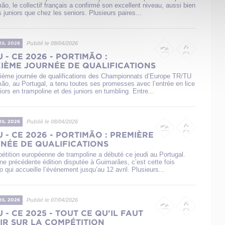
ão, le collectif français a confirmé son excellent niveau, aussi bien
 juniors que chez les seniors. Plusieurs paires...
Publié le 09/04/2026
RIL 2026
U - CE 2026 - PORTIMÃO :
IÈME JOURNÉE DE QUALIFICATIONS
ième journée de qualifications des Championnats d’Europe TR/TU
mão, au Portugal, a tenu toutes ses promesses avec l’entrée en lice
ors en trampoline et des juniors en tumbling. Entre...
Publié le 08/04/2026
RIL 2026
U - CE 2026 - PORTIMÃO : PREMIÈRE
NÉE DE QUALIFICATIONS
étition européenne de trampoline a débuté ce jeudi au Portugal.
ne précédente édition disputée à Guimarães, c’est cette fois
 qui accueille l’événement jusqu’au 12 avril. Plusieurs...
Publié le 07/04/2026
RIL 2026
 - CE 2025 - TOUT CE QU'IL FAUT
IR SUR LA COMPÉTITION