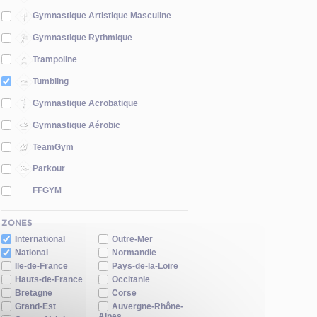
Gymnastique Artistique Masculine
Gymnastique Rythmique
Trampoline
Tumbling
Gymnastique Acrobatique
Gymnastique Aérobic
TeamGym
Parkour
FFGYM
ZONES
International
Outre-Mer
National
Normandie
Ile-de-France
Pays-de-la-Loire
Hauts-de-France
Occitanie
Bretagne
Corse
Grand-Est
Auvergne-Rhône-
Alpes