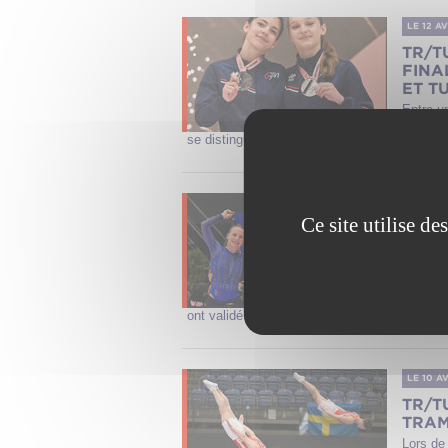
LE 12 A
TR/T
FINA
ET T
Entre u
au plus
se distinguer. Avec une médaille d’argent en 
LE 11 A
Ce site utilise d
TR/T
: LE
EUR
Après p
tumbling
ont validé leur ticket pour les finales de dima
LE 10 A
TR/T
TRAM
Lors de