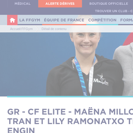
Panneau de gestion des cookies
MÉDICAL
ALERTE DÉRIVES
BOUTIQUE OFFICIELLE
TROUVER UN CLUB - 
LA FFGYM
ÉQUIPE DE FRANCE
COMPÉTITION
FORM
Accueil FFGym
Détail de contenu
GR - CF ELITE - MAËNA MIL
TRAN ET LILY RAMONATXO T
ENGIN