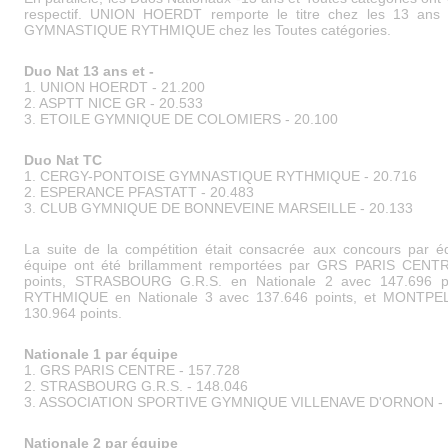
respectif. UNION HOERDT remporte le titre chez les 13 an
GYMNASTIQUE RYTHMIQUE chez les Toutes catégories.
Duo Nat 13 ans et -
1. UNION HOERDT - 21.200
2. ASPTT NICE GR - 20.533
3. ETOILE GYMNIQUE DE COLOMIERS - 20.100
Duo Nat TC
1. CERGY-PONTOISE GYMNASTIQUE RYTHMIQUE - 20.716
2. ESPERANCE PFASTATT - 20.483
3. CLUB GYMNIQUE DE BONNEVEINE MARSEILLE - 20.133
La suite de la compétition était consacrée aux concours par é
équipe ont été brillamment remportées par GRS PARIS CENTR
points, STRASBOURG G.R.S. en Nationale 2 avec 147.696
RYTHMIQUE en Nationale 3 avec 137.646 points, et MONTPEL
130.964 points.
Nationale 1 par équipe
1. GRS PARIS CENTRE - 157.728
2. STRASBOURG G.R.S. - 148.046
3. ASSOCIATION SPORTIVE GYMNIQUE VILLENAVE D'ORNON - 
Nationale 2 par équipe