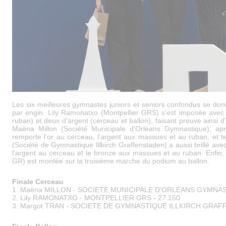
Les six meilleures gymnastes juniors et seniors confondus se don
par engin. Lily Ramonatxo (Montpellier GRS) s’est imposée avec
ruban) et deux d’argent (cerceau et ballon), faisant preuve ainsi 
Maëna Millon (Société Municipale d'Orléans Gymnastique), après
remporte l’or au cerceau, l’argent aux massues et au ruban, et t
(Société de Gymnastique Illkirch Graffenstaden) a aussi brillé avec 
l'argent au cerceau et le bronze aux massues et au ruban. Enfi
GR) est montée sur la troisième marche du podium au ballon.
Finale Cerceau
1. Maëna MILLON - SOCIETE MUNICIPALE D'ORLEANS GYMNAST
2. Lily RAMONATXO - MONTPELLIER GRS - 27.150
3. Margot TRAN - SOCIETE DE GYMNASTIQUE ILLKIRCH GRAFF