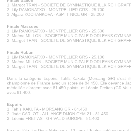
Finale Ballon
1. Margot TRAN - SOCIETE DE GYMNASTIQUE ILLKIRCH GRAFF
2.
Lily RAMONATXO - MONTPELLIER GRS - 25.700
3. Algara KOCHANKOVA - ASPTT NICE GR - 25.200
Finale Massues
1. Lily RAMONATXO - MONTPELLIER GRS - 25.500
2.
Maëna MILLON - SOCIETE MUNICIPALE D'ORLEANS GYMNAST
2. Margot TRAN - SOCIETE DE GYMNASTIQUE ILLKIRCH GRAFF
Finale Ruban
1. Lily RAMONATXO - MONTPELLIER GRS - 25.100
2. Maëna MILLON - SOCIETE MUNICIPALE D'ORLEANS GYMNAST
3. Margot TRAN - SOCIETE DE GYMNASTIQUE ILLKIRCH GRAFF
Dans la catégorie Espoirs, Tahïs Kakuta (Morsang GR) s’est ill
championne de France avec un score de 84.450. Elle devance Jade
médaillée d’argent avec 81.450 points, et Léonie Freitas (GR Val
avec 81.400.
Espoirs
1. Tahïs KAKUTA - MORSANG GR - 84.450
2. Jade CARLOT - ALLIANCE DIJON GYM 21 - 81.450
3. Léonie FREITAS - GR VAL D'EUROPE - 81.400
En parallèle, les Duos Nationaux -13 ans et Toutes catégories on