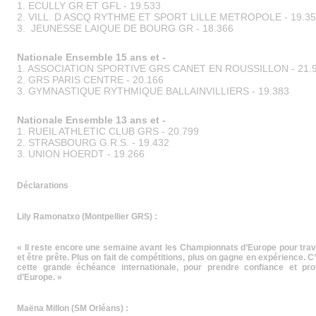
1. ECULLY GR ET GFL - 19.533
2. VILL. D ASCQ RYTHME ET SPORT LILLE METROPOLE - 19.3
3. JEUNESSE LAIQUE DE BOURG GR - 18.366
Nationale Ensemble 15 ans et -
1. ASSOCIATION SPORTIVE GRS CANET EN ROUSSILLON - 21.
2. GRS PARIS CENTRE - 20.166
3. GYMNASTIQUE RYTHMIQUE BALLAINVILLIERS - 19.383
Nationale Ensemble 13 ans et -
1. RUEIL ATHLETIC CLUB GRS - 20.799
2. STRASBOURG G.R.S. - 19.432
3. UNION HOERDT - 19.266
Déclarations
Lily Ramonatxo (Montpellier GRS) :
« Il reste encore une semaine avant les Championnats d’Europe pour travai
et être prête. Plus on fait de compétitions, plus on gagne en expérience. 
cette grande échéance internationale, pour prendre confiance et pr
d’Europe. »
Maëna Millon (SM Orléans) :