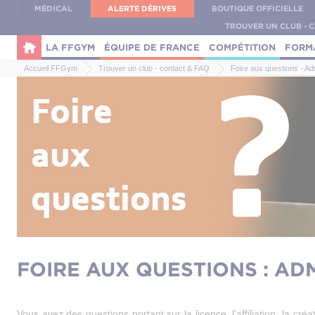
Panneau de gestion des cookies
MÉDICAL
ALERTE DÉRIVES
BOUTIQUE OFFICIELLE
TROUVER UN CLUB - 
LA FFGYM
ÉQUIPE DE FRANCE
COMPÉTITION
FORM
Accueil FFGym
Trouver un club - contact & FAQ
Foire aux questions - Adm
FOIRE AUX QUESTIONS : ADM
Vous avez des questions portant sur la licence, l'affiliation, la créa