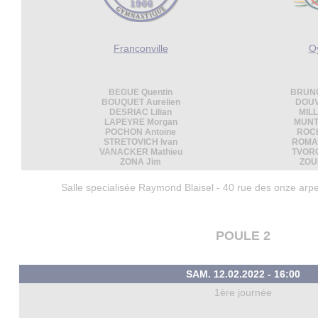
Franconville
O
BEGUE Quentin
BRUNO
BOUQUET Aurelien
DOUV
DESRIAC Lilian
MILL
LAPEYRE Morgan
MUNT
POCHON Antoine
ROCH
STRETOVICH Ivan
ROMA
VANACKER Mathieu
TVORO
ZONA Jim
ZOU
Salle specialisée Raymond Blaisel - 40 rue des onze arp
POULE 2
SAM. 12.02.2022 - 16:00
1ère journée