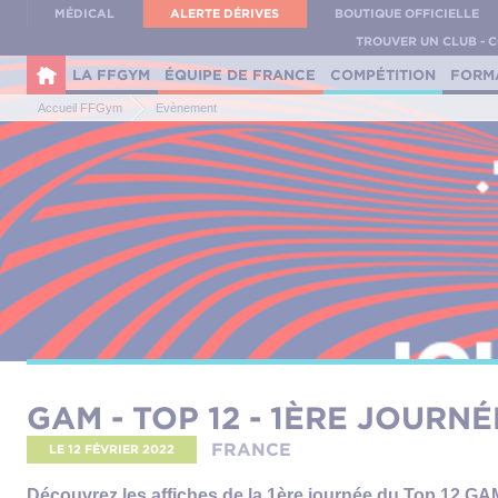
Panneau de gestion des cookies
MÉDICAL
ALERTE DÉRIVES
BOUTIQUE OFFICIELLE
TROUVER UN CLUB - 
LA FFGYM
ÉQUIPE DE FRANCE
COMPÉTITION
FORM
Accueil FFGym
Evènement
GAM - TOP 12 - 1ÈRE JOURNÉ
FRANCE
LE 12 FÉVRIER 2022
Découvrez les affiches de la 1ère journée du Top 12 GA