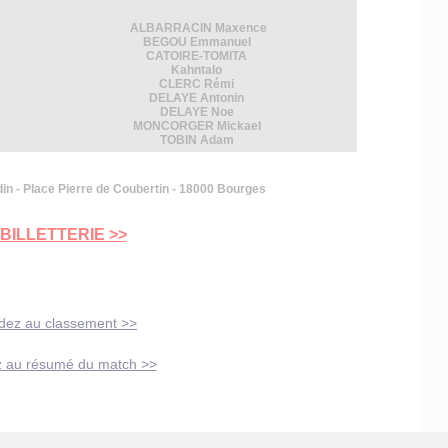
ALBARRACIN Maxence
BEGOU Emmanuel
CATOIRE-TOMITA
Kahntalo
CLERC Rémi
DELAYE Antonin
DELAYE Noe
MONCORGER Mickael
TOBIN Adam
n - Place Pierre de Coubertin - 18000 Bourges
 BILLETTERIE >>
dez au classement >>
 au résumé du match >>