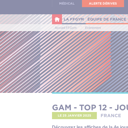
Panneau de gestion des cookies
MÉDICAL
ALERTE DÉRIVES
LA FFGYM
ÉQUIPE DE FRANCE
Accueil FFGym
Evènement
GAM - TOP 12 - J
FRANCE
LE 25 JANVIER 2025
Découvrez les affiches de la 4e jo