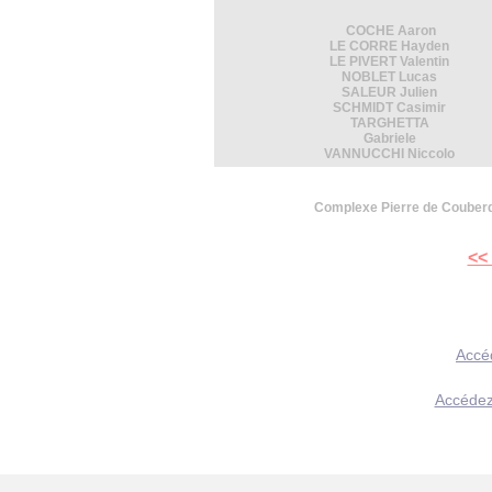
COCHE Aaron
LE CORRE Hayden
LE PIVERT Valentin
NOBLET Lucas
SALEUR Julien
SCHMIDT Casimir
TARGHETTA
Gabriele
VANNUCCHI Niccolo
Complexe Pierre de Couberdi
<<
Accé
Accédez