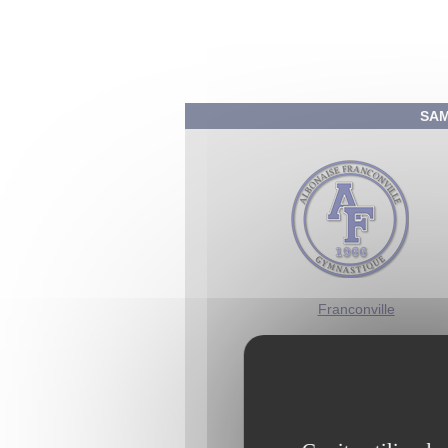
SAM.
Franconville
AYMES Lorenzo
VALLINI Enzo
BOUVIER Pierre-Stanislas
DELAMARRE Mathieu
DESRIAC Lilian
KOVTUN Illia